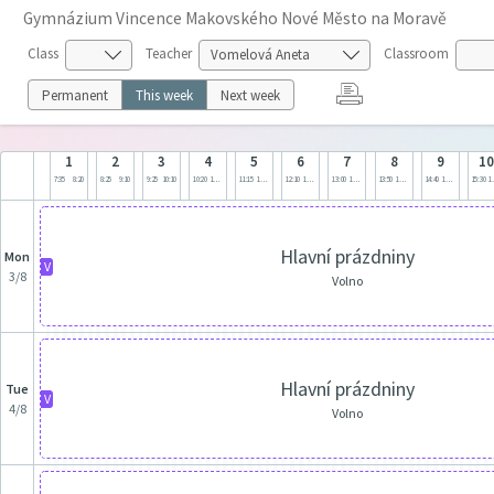
Gymnázium Vincence Makovského Nové Město na Moravě
Class
Teacher
Classroom
Permanent
This week
Next week
1
2
3
4
5
6
7
8
9
1
7:35
8:20
8:25
9:10
9:25
10:10
10:20
11:05
11:15
12:00
12:10
12:55
13:00
13:45
13:50
14:35
14:40
15:25
15:30
1
Hlavní prázdniny
Mon
V
3/8
Volno
Hlavní prázdniny
Tue
V
4/8
Volno