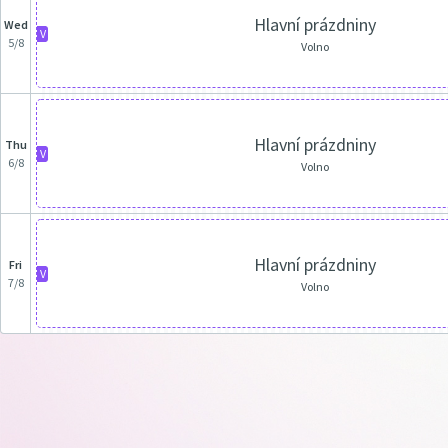
Hlavní prázdniny
Wed
V
5/8
Volno
Hlavní prázdniny
Thu
V
6/8
Volno
Hlavní prázdniny
Fri
V
7/8
Volno