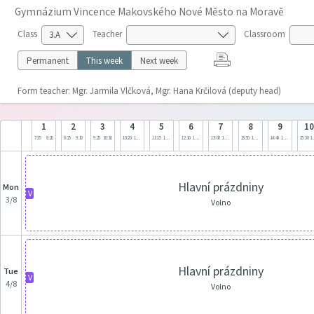
Gymnázium Vincence Makovského Nové Město na Moravě
Class
Teacher
Classroom
Permanent
This week
Next week
Form teacher: Mgr. Jarmila Vlčková, Mgr. Hana Krčilová (deputy head)
1
2
3
4
5
6
7
8
9
1
7:35
8:20
8:25
9:10
9:25
10:10
10:20
11:05
11:15
12:00
12:10
12:55
13:00
13:45
13:50
14:35
14:40
15:25
15:30
1
Hlavní prázdniny
Mon
V
3/8
Volno
Hlavní prázdniny
Tue
V
4/8
Volno