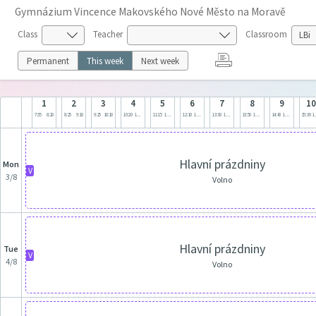
Gymnázium Vincence Makovského Nové Město na Moravě
Class
Teacher
Classroom
Permanent
This week
Next week
1
2
3
4
5
6
7
8
9
1
7:35
8:20
8:25
9:10
9:25
10:10
10:20
11:05
11:15
12:00
12:10
12:55
13:00
13:45
13:50
14:35
14:40
15:25
15:30
1
Hlavní prázdniny
Mon
V
3/8
Volno
Hlavní prázdniny
Tue
V
4/8
Volno