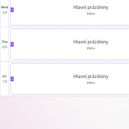
Hlavní prázdniny
Wed
V
5/8
Volno
Hlavní prázdniny
Thu
V
6/8
Volno
Hlavní prázdniny
Fri
V
7/8
Volno