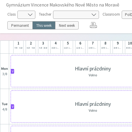
Gymnázium Vincence Makovského Nové Město na Moravě
Class
Teacher
Classroom
Permanent
This week
Next week
1
2
3
4
5
6
7
8
9
1
7:35
8:20
8:25
9:10
9:25
10:10
10:20
11:05
11:15
12:00
12:10
12:55
13:00
13:45
13:50
14:35
14:40
15:25
15:30
1
Hlavní prázdniny
Mon
V
3/8
Volno
Hlavní prázdniny
Tue
V
4/8
Volno