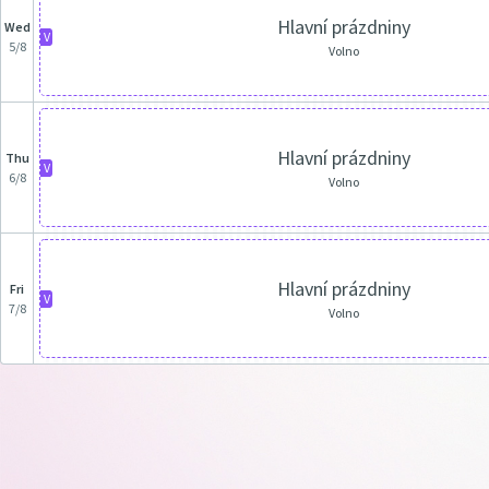
Hlavní prázdniny
Wed
V
5/8
Volno
Hlavní prázdniny
Thu
V
6/8
Volno
Hlavní prázdniny
Fri
V
7/8
Volno