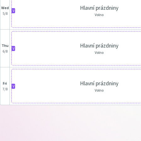
Hlavní prázdniny
Wed
V
5/8
Volno
Hlavní prázdniny
Thu
V
6/8
Volno
Hlavní prázdniny
Fri
V
7/8
Volno