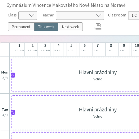
Gymnázium Vincence Makovského Nové Město na Moravě
Class
Teacher
Classroom
Permanent
This week
Next week
1
2
3
4
5
6
7
8
9
1
7:35
8:20
8:25
9:10
9:25
10:10
10:20
11:05
11:15
12:00
12:10
12:55
13:00
13:45
13:50
14:35
14:40
15:25
15:30
1
Hlavní prázdniny
Mon
V
3/8
Volno
Hlavní prázdniny
Tue
V
4/8
Volno