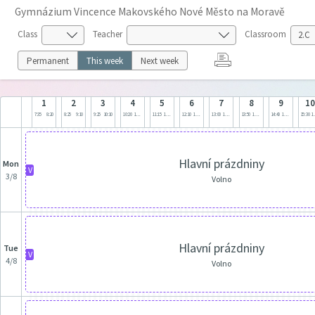
Gymnázium Vincence Makovského Nové Město na Moravě
Class
Teacher
Classroom
Permanent
This week
Next week
1
2
3
4
5
6
7
8
9
1
7:35
8:20
8:25
9:10
9:25
10:10
10:20
11:05
11:15
12:00
12:10
12:55
13:00
13:45
13:50
14:35
14:40
15:25
15:30
1
Hlavní prázdniny
Mon
V
3/8
Volno
Hlavní prázdniny
Tue
V
4/8
Volno