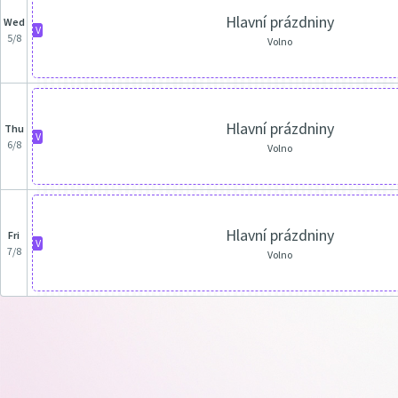
Hlavní prázdniny
Wed
V
5/8
Volno
Hlavní prázdniny
Thu
V
6/8
Volno
Hlavní prázdniny
Fri
V
7/8
Volno