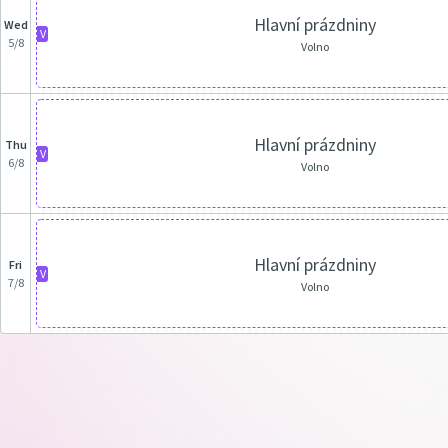
Hlavní prázdniny
Wed
V
5/8
Volno
Hlavní prázdniny
Thu
V
6/8
Volno
Hlavní prázdniny
Fri
V
7/8
Volno