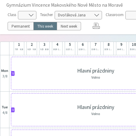
Gymnázium Vincence Makovského Nové Město na Moravě
Class
Teacher
Classroom
Permanent
This week
Next week
1
2
3
4
5
6
7
8
9
1
7:35
8:20
8:25
9:10
9:25
10:10
10:20
11:05
11:15
12:00
12:10
12:55
13:00
13:45
13:50
14:35
14:40
15:25
15:30
1
Hlavní prázdniny
Mon
V
3/8
Volno
Hlavní prázdniny
Tue
V
4/8
Volno